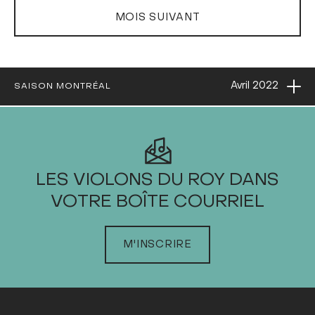
MOIS SUIVANT
Ouvri
Avril
2022
SAISON MONTRÉAL
2022
LES VIOLONS DU ROY DANS
VOTRE BOÎTE COURRIEL
JANVIER
FÉVRIER
M'INSCRIRE
MARS
AVRIL
Dim
Lun
Mar
Mer
Jeu
Ven
Sam
1
2