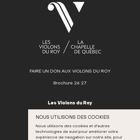
3
4
5
6
7
8
9
10
11
12
13
14
15
16
17
18
19
20
21
22
23
24
25
26
27
28
29
30
MAI
JUIN
FAIRE UN DON AUX VIOLONS DU ROY
JUILLET
AOÛT
Brochure 26 27
SEPTEMBRE
OCTOBRE
Les Violons du Roy
NOVEMBRE
995, place D’Youville
NOUS UTILISONS DES COOKIES
Québec (Québec) G1R 3P1
DÉCEMBRE
Nous utilisons des cookies et d'autres
Canada
technologies de suivi pour améliorer votre
418 692-3026
expérience de navigation sur notre site, pour