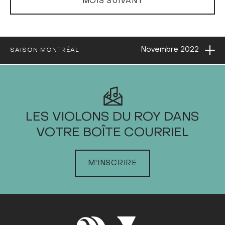
MOIS SUIVANT
Ouvri
Novembre
2022
SAISON MONTRÉAL
2022
LES VIOLONS DU ROY DANS
VOTRE BOÎTE COURRIEL
JANVIER
FÉVRIER
M'INSCRIRE
MARS
AVRIL
MAI
JUIN