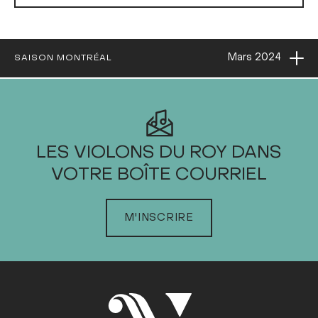
Ouvri
Mars
2024
SAISON MONTRÉAL
2024
LES VIOLONS DU ROY DANS
VOTRE BOÎTE COURRIEL
JANVIER
FÉVRIER
MARS
M'INSCRIRE
Dim
Lun
Mar
Mer
Jeu
Ven
Sam
1
2
3
4
5
6
7
8
9
10
11
12
13
14
15
16