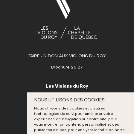
17
18
19
20
21
22
23
24
25
26
27
28
29
30
31
AVRIL
MAI
FAIRE UN DON AUX VIOLONS DU ROY
JUIN
JUILLET
Brochure 26 27
AOÛT
SEPTEMBRE
Les Violons du Roy
OCTOBRE
995, place D’Youville
NOUS UTILISONS DES COOKIES
Québec (Québec) G1R 3P1
NOVEMBRE
Nous utilisons des cookies et d'autres
Canada
technologies de suivi pour améliorer votre
DÉCEMBRE
418 692-3026
expérience de navigation sur notre site, pour
vous montrer un contenu personnalisé et des
publicités ciblées, pour analyser le trafic de notre