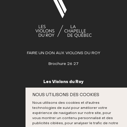
AOÛT
SEPTEMBRE
OCTOBRE
Dim
Lun
Mar
Mer
Jeu
Ven
Sam
1
2
3
4
5
6
7
8
9
10
11
12
FAIRE UN DON AUX VIOLONS DU ROY
13
14
15
16
17
18
19
Brochure 26 27
20
21
22
23
24
25
26
27
28
29
30
31
Les Violons du Roy
NOVEMBRE
995, place D’Youville
NOUS UTILISONS DES COOKIES
Québec (Québec) G1R 3P1
DÉCEMBRE
Nous utilisons des cookies et d'autres
Canada
technologies de suivi pour améliorer votre
418 692-3026
expérience de navigation sur notre site, pour
vous montrer un contenu personnalisé et des
publicités ciblées, pour analyser le trafic de notre