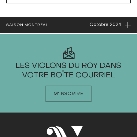
Ouvri
Octobre
2024
SAISON MONTRÉAL
2024
LES VIOLONS DU ROY DANS
VOTRE BOÎTE COURRIEL
JANVIER
FÉVRIER
M'INSCRIRE
MARS
AVRIL
MAI
JUIN
JUILLET