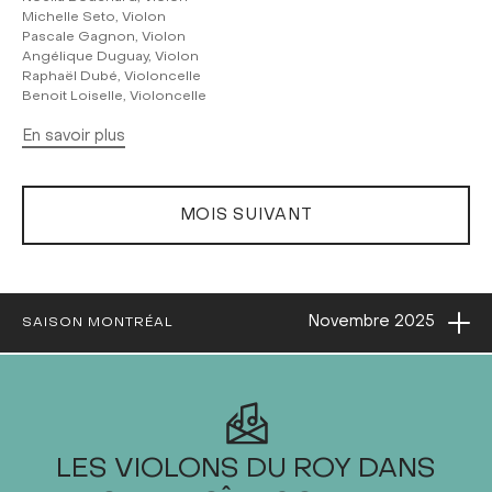
Michelle Seto, Violon
Pascale Gagnon, Violon
Angélique Duguay, Violon
Raphaël Dubé, Violoncelle
Benoit Loiselle, Violoncelle
En savoir plus
MOIS SUIVANT
Ouvri
Novembre
2025
SAISON MONTRÉAL
2025
LES VIOLONS DU ROY DANS