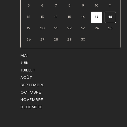
5
6
7
8
9
10
11
12
13
14
15
16
17
18
19
20
21
22
23
24
25
26
27
28
29
30
MAI
JUIN
JUILLET
AOÛT
SEPTEMBRE
OCTOBRE
NOVEMBRE
DÉCEMBRE