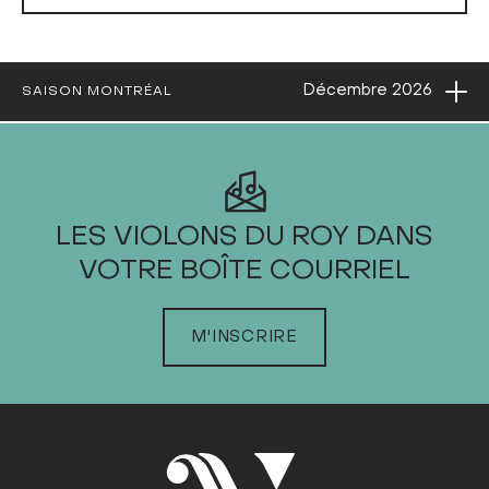
Ouvri
Décembre
2026
SAISON MONTRÉAL
2026
LES VIOLONS DU ROY DANS
VOTRE BOÎTE COURRIEL
JANVIER
FÉVRIER
M'INSCRIRE
MARS
AVRIL
MAI
JUIN
JUILLET