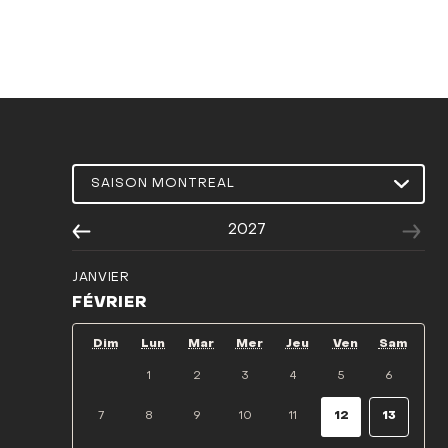
2027
JANVIER
FÉVRIER
Dim
Lun
Mar
Mer
Jeu
Ven
Sam
1
2
3
4
5
6
7
8
9
10
11
12
13