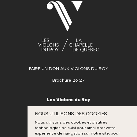
1
2
3
4
5
6
7
8
9
10
11
12
13
14
15
16
17
18
19
20
21
22
23
24
25
26
27
28
29
30
31
JUIN
FAIRE UN DON AUX VIOLONS DU ROY
JUILLET
AOÛT
Brochure 26 27
SEPTEMBRE
OCTOBRE
Les Violons du Roy
NOVEMBRE
995, place D’Youville
NOUS UTILISONS DES COOKIES
Québec (Québec) G1R 3P1
DÉCEMBRE
Nous utilisons des cookies et d'autres
Canada
technologies de suivi pour améliorer votre
418 692-3026
expérience de navigation sur notre site, pour