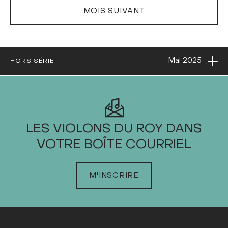
MOIS SUIVANT
Ouvri
Mai
2025
HORS SÉRIE
2025
LES VIOLONS DU ROY DANS
VOTRE BOÎTE COURRIEL
JANVIER
FÉVRIER
M'INSCRIRE
MARS
AVRIL
MAI
Dim
Lun
Mar
Mer
Jeu
Ven
Sam