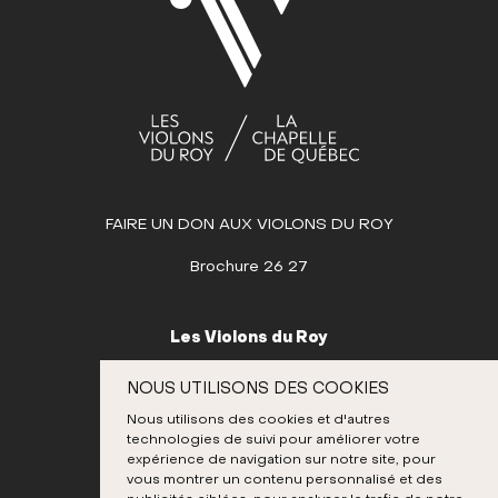
14
15
16
17
18
19
20
21
22
23
24
25
26
27
28
29
30
MAI
JUIN
FAIRE UN DON AUX VIOLONS DU ROY
JUILLET
AOÛT
Brochure 26 27
SEPTEMBRE
OCTOBRE
Les Violons du Roy
NOVEMBRE
995, place D’Youville
NOUS UTILISONS DES COOKIES
Québec (Québec) G1R 3P1
DÉCEMBRE
Nous utilisons des cookies et d'autres
Canada
technologies de suivi pour améliorer votre
418 692-3026
expérience de navigation sur notre site, pour
vous montrer un contenu personnalisé et des