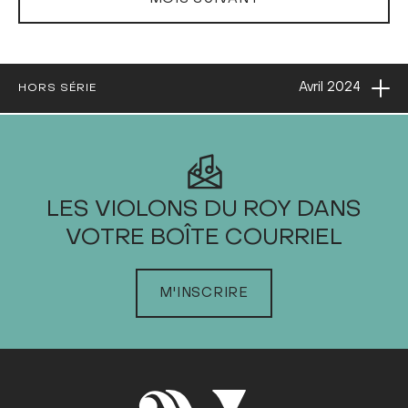
Ouvri
Avril
2024
HORS SÉRIE
2024
LES VIOLONS DU ROY DANS
VOTRE BOÎTE COURRIEL
JANVIER
FÉVRIER
M'INSCRIRE
MARS
AVRIL
Dim
Lun
Mar
Mer
Jeu
Ven
Sam
1
2
3
4
5
6
7
8
9
10
11
12
13