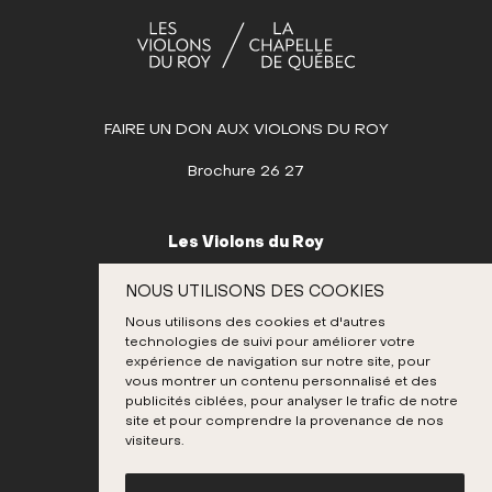
AVRIL
MAI
JUIN
FAIRE UN DON AUX VIOLONS DU ROY
JUILLET
AOÛT
Brochure 26 27
SEPTEMBRE
OCTOBRE
Les Violons du Roy
NOVEMBRE
995, place D’Youville
NOUS UTILISONS DES COOKIES
Québec (Québec) G1R 3P1
DÉCEMBRE
Nous utilisons des cookies et d'autres
Canada
technologies de suivi pour améliorer votre
418 692-3026
expérience de navigation sur notre site, pour
vous montrer un contenu personnalisé et des
publicités ciblées, pour analyser le trafic de notre
site et pour comprendre la provenance de nos
Instagram
Twitter
Facebook
Youtube
visiteurs.