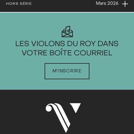
Ouvri
Mars
2026
HORS SÉRIE
2026
LES VIOLONS DU ROY DANS
VOTRE BOÎTE COURRIEL
JANVIER
FÉVRIER
MARS
M'INSCRIRE
Dim
Lun
Mar
Mer
Jeu
Ven
Sam
1
2
3
4
5
6
7
8
9
10
11
12
13
14
15
16
17
18
19
20
21
22
23
24
25
26
27
28
29
30
31