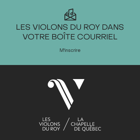
2025
LES VIOLONS DU ROY DANS
VOTRE BOÎTE COURRIEL
JANVIER
FÉVRIER
M'inscrire
MARS
AVRIL
MAI
JUIN
JUILLET
AOÛT
SEPTEMBRE
Dim
Lun
Mar
Mer
Jeu
Ven
Sam
1
2
3
4
5
6