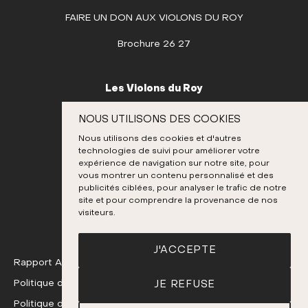
7
8
9
10
11
12
13
FAIRE UN DON AUX VIOLONS DU ROY
14
15
16
17
18
19
20
Brochure 26 27
21
22
23
24
25
26
27
28
29
30
Les Violons du Roy
OCTOBRE
995, place D’Youville
NOUS UTILISONS DES COOKIES
Québec (Québec) G1R 3P1
NOVEMBRE
Nous utilisons des cookies et d'autres
Canada
technologies de suivi pour améliorer votre
DÉCEMBRE
expérience de navigation sur notre site, pour
418 692-3026
vous montrer un contenu personnalisé et des
publicités ciblées, pour analyser le trafic de notre
site et pour comprendre la provenance de nos
Instagram
Twitter
Facebook
Youtube
visiteurs.
J'ACCEPTE
Rapport Annuel 24-25
Politique de confidentialité
JE REFUSE
Politique de remboursement et d'échange