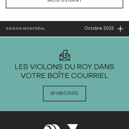
MOIS SUIVANT
Ouvri
Octobre
2025
SAISON MONTRÉAL
2025
LES VIOLONS DU ROY DANS
VOTRE BOÎTE COURRIEL
JANVIER
FÉVRIER
M'INSCRIRE
MARS
AVRIL
MAI
JUIN