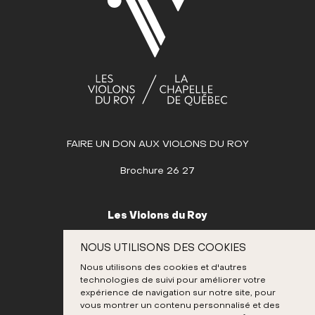
JUILLET
AOÛT
SEPTEMBRE
OCTOBRE
Dim
Lun
Mar
Mer
Jeu
Ven
Sam
1
2
3
4
5
6
7
8
9
10
11
FAIRE UN DON AUX VIOLONS DU ROY
12
13
14
15
16
17
18
Brochure 26 27
19
20
21
22
23
24
25
26
27
28
29
30
31
Les Violons du Roy
NOVEMBRE
995, place D’Youville
NOUS UTILISONS DES COOKIES
Québec (Québec) G1R 3P1
DÉCEMBRE
Nous utilisons des cookies et d'autres
Canada
technologies de suivi pour améliorer votre
418 692-3026
expérience de navigation sur notre site, pour
vous montrer un contenu personnalisé et des