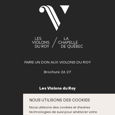
Dim
Lun
Mar
Mer
Jeu
Ven
Sam
1
2
3
4
5
6
7
8
9
10
11
12
13
14
15
16
17
18
19
20
21
22
23
24
25
26
27
28
29
30
31
FAIRE UN DON AUX VIOLONS DU ROY
JUIN
JUILLET
Brochure 26 27
AOÛT
SEPTEMBRE
Les Violons du Roy
OCTOBRE
995, place D’Youville
NOUS UTILISONS DES COOKIES
Québec (Québec) G1R 3P1
NOVEMBRE
Nous utilisons des cookies et d'autres
Canada
technologies de suivi pour améliorer votre
DÉCEMBRE