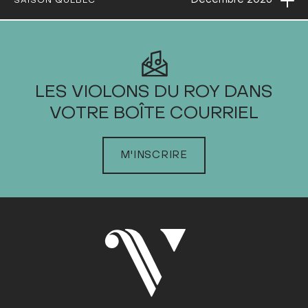
Ouvri
Décembre
2023
SAISON QUÉBEC
2023
LES VIOLONS DU ROY DANS
VOTRE BOÎTE COURRIEL
JANVIER
FÉVRIER
M'INSCRIRE
MARS
AVRIL
MAI
JUIN
JUILLET
AOÛT
SEPTEMBRE