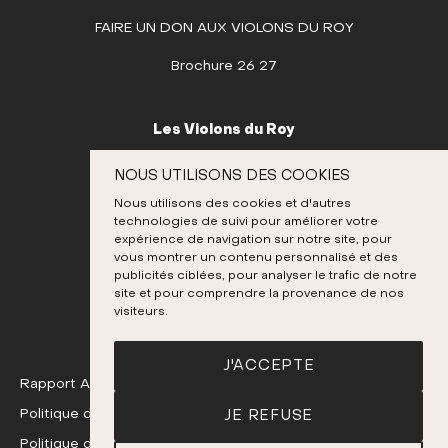
FAIRE UN DON AUX VIOLONS DU ROY
JUILLET
AOÛT
Brochure 26 27
SEPTEMBRE
OCTOBRE
Les Violons du Roy
NOVEMBRE
995, place D’Youville
NOUS UTILISONS DES COOKIES
Québec (Québec) G1R 3P1
DÉCEMBRE
Nous utilisons des cookies et d'autres
Canada
technologies de suivi pour améliorer votre
418 692-3026
expérience de navigation sur notre site, pour
vous montrer un contenu personnalisé et des
publicités ciblées, pour analyser le trafic de notre
site et pour comprendre la provenance de nos
Instagram
Twitter
Facebook
Youtube
visiteurs.
J'ACCEPTE
Rapport Annuel 24-25
Politique de confidentialité
JE REFUSE
Politique de remboursement et d'échange