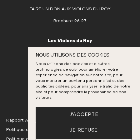
6
7
8
9
10
11
12
FAIRE UN DON AUX VIOLONS DU ROY
13
14
15
16
17
18
19
Brochure 26 27
20
21
22
23
24
25
26
27
28
29
30
31
Les Violons du Roy
NOVEMBRE
995, place D’Youville
NOUS UTILISONS DES COOKIES
Québec (Québec) G1R 3P1
DÉCEMBRE
Nous utilisons des cookies et d'autres
Canada
technologies de suivi pour améliorer votre
418 692-3026
expérience de navigation sur notre site, pour
vous montrer un contenu personnalisé et des
publicités ciblées, pour analyser le trafic de notre
site et pour comprendre la provenance de nos
Instagram
Twitter
Facebook
Youtube
visiteurs.
J'ACCEPTE
Rapport Annuel 24-25
Politique de confidentialité
JE REFUSE
Politique de remboursement et d'échange