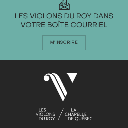
2024
LES VIOLONS DU ROY DANS
VOTRE BOÎTE COURRIEL
JANVIER
FÉVRIER
M'INSCRIRE
MARS
AVRIL
MAI
JUIN
JUILLET
AOÛT
SEPTEMBRE
OCTOBRE
Dim
Lun
Mar
Mer
Jeu
Ven
Sam
1
2
3
4
5