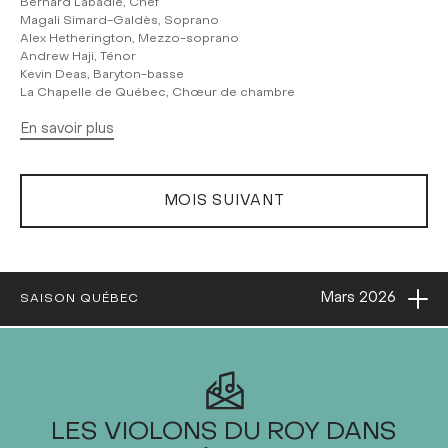
Bernard Labadie, Chef
Magali Simard-Galdès, Soprano
Alex Hetherington, Mezzo-soprano
Andrew Haji, Ténor
Kevin Deas, Baryton-basse
La Chapelle de Québec, Chœur de chambre
En savoir plus
MOIS SUIVANT
Ouvri
Mars
2026
SAISON QUÉBEC
2026
LES VIOLONS DU ROY DANS