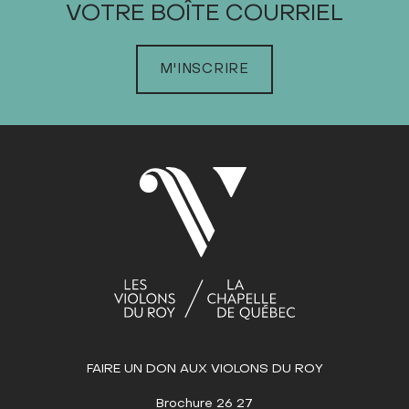
VOTRE BOÎTE COURRIEL
JANVIER
FÉVRIER
MARS
M'INSCRIRE
Dim
Lun
Mar
Mer
Jeu
Ven
Sam
1
2
3
4
5
6
7
8
9
10
11
12
13
14
15
16
17
18
19
20
21
22
23
24
25
26
27
28
29
30
31
AVRIL
MAI
JUIN
FAIRE UN DON AUX VIOLONS DU ROY
JUILLET
AOÛT
Brochure 26 27