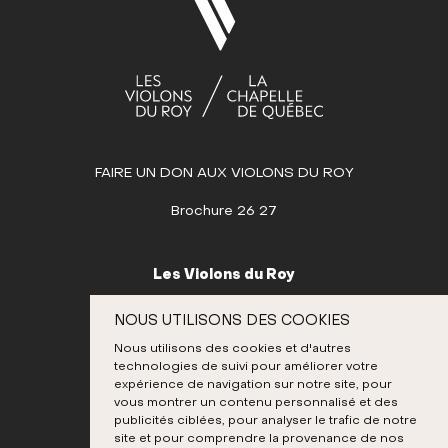
12
13
14
15
16
17
18
19
20
21
22
23
24
25
26
27
28
29
30
MAI
JUIN
FAIRE UN DON AUX VIOLONS DU ROY
JUILLET
AOÛT
Brochure 26 27
SEPTEMBRE
OCTOBRE
Les Violons du Roy
NOVEMBRE
995, place D’Youville
NOUS UTILISONS DES COOKIES
Québec (Québec) G1R 3P1
DÉCEMBRE
Nous utilisons des cookies et d'autres
Canada
technologies de suivi pour améliorer votre
418 692-3026
expérience de navigation sur notre site, pour
vous montrer un contenu personnalisé et des
publicités ciblées, pour analyser le trafic de notre
site et pour comprendre la provenance de nos
Instagram
Twitter
Facebook
Youtube