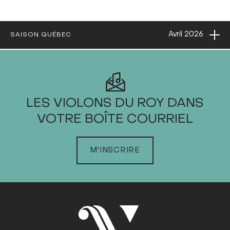
Ouvri
Avril
2026
SAISON QUÉBEC
2026
LES VIOLONS DU ROY DANS
VOTRE BOÎTE COURRIEL
JANVIER
FÉVRIER
M'INSCRIRE
MARS
AVRIL
Dim
Lun
Mar
Mer
Jeu
Ven
Sam
1
2
3
4
5
6
7
8
9
10
11