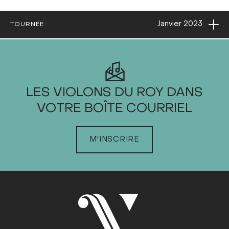
Ouvri
Janvier
2023
TOURNÉE
2023
LES VIOLONS DU ROY DANS
JANVIER
VOTRE BOÎTE COURRIEL
Dim
Lun
Mar
Mer
Jeu
Ven
Sam
1
2
3
4
5
6
7
M'INSCRIRE
8
9
10
11
12
13
14
15
16
17
18
19
20
21
22
23
24
25
26
27
28
29
30
31
FÉVRIER