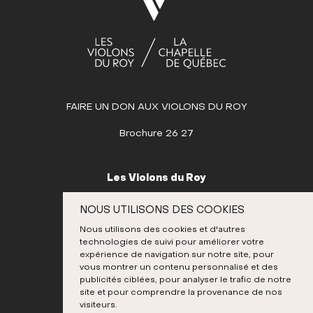
MARS
AVRIL
MAI
JUIN
FAIRE UN DON AUX VIOLONS DU ROY
JUILLET
AOÛT
Brochure 26 27
SEPTEMBRE
OCTOBRE
Les Violons du Roy
NOVEMBRE
995, place D’Youville
NOUS UTILISONS DES COOKIES
Québec (Québec) G1R 3P1
DÉCEMBRE
Nous utilisons des cookies et d'autres
Canada
technologies de suivi pour améliorer votre
418 692-3026
expérience de navigation sur notre site, pour
vous montrer un contenu personnalisé et des
publicités ciblées, pour analyser le trafic de notre
site et pour comprendre la provenance de nos
Instagram
Twitter
Facebook
Youtube
visiteurs.