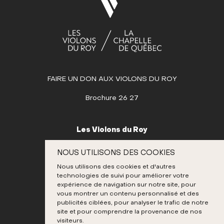
Dim
Lun
Mar
Mer
Jeu
Ven
Sam
1
2
3
4
5
6
7
8
9
10
11
12
13
14
15
16
17
18
19
20
21
22
23
24
25
26
FAIRE UN DON AUX VIOLONS DU ROY
27
28
29
30
31
Brochure 26 27
SEPTEMBRE
OCTOBRE
Les Violons du Roy
NOVEMBRE
995, place D’Youville
NOUS UTILISONS DES COOKIES
Québec (Québec) G1R 3P1
DÉCEMBRE
Nous utilisons des cookies et d'autres
Canada
technologies de suivi pour améliorer votre
418 692-3026
expérience de navigation sur notre site, pour
vous montrer un contenu personnalisé et des
publicités ciblées, pour analyser le trafic de notre
site et pour comprendre la provenance de nos
Instagram
Twitter
Facebook
Youtube
visiteurs.