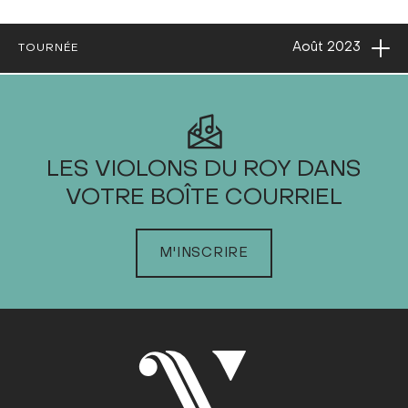
Ouvri
Août
2023
TOURNÉE
2023
LES VIOLONS DU ROY DANS
VOTRE BOÎTE COURRIEL
JANVIER
FÉVRIER
M'INSCRIRE
MARS
AVRIL
MAI
JUIN
JUILLET
AOÛT