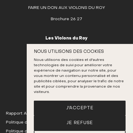
3
4
5
6
7
8
9
FAIRE UN DON AUX VIOLONS DU ROY
10
11
12
13
14
15
16
Brochure 26 27
17
18
19
20
21
22
23
24
25
26
27
28
29
30
Les Violons du Roy
OCTOBRE
995, place D’Youville
NOUS UTILISONS DES COOKIES
Québec (Québec) G1R 3P1
NOVEMBRE
Nous utilisons des cookies et d'autres
Canada
technologies de suivi pour améliorer votre
DÉCEMBRE
expérience de navigation sur notre site, pour
418 692-3026
vous montrer un contenu personnalisé et des
publicités ciblées, pour analyser le trafic de notre
site et pour comprendre la provenance de nos
Instagram
Twitter
Facebook
Youtube
visiteurs.
J'ACCEPTE
Rapport Annuel 24-25
Politique de confidentialité
JE REFUSE
Politique de remboursement et d'échange