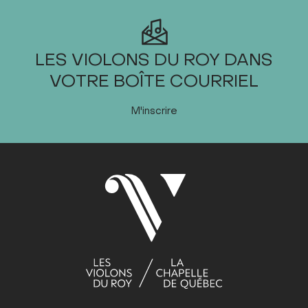
2023
LES VIOLONS DU ROY DANS
VOTRE BOÎTE COURRIEL
JANVIER
FÉVRIER
M'inscrire
MARS
AVRIL
MAI
JUIN
JUILLET
AOÛT
SEPTEMBRE
Dim
Lun
Mar
Mer
Jeu
Ven
Sam
1
2