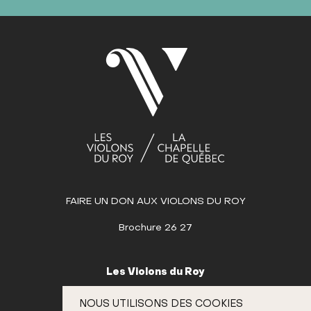
Dim
Lun
Mar
Mer
Jeu
Ven
Sam
1
2
3
4
5
6
7
8
9
10
11
12
13
14
15
16
17
18
19
20
21
22
23
24
25
26
27
28
29
30
MAI
JUIN
FAIRE UN DON AUX VIOLONS DU ROY
JUILLET
AOÛT
Brochure 26 27
SEPTEMBRE
OCTOBRE
Les Violons du Roy
NOVEMBRE
995, place D’Youville
NOUS UTILISONS DES COOKIES
Québec (Québec) G1R 3P1