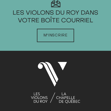
2025
LES VIOLONS DU ROY DANS
VOTRE BOÎTE COURRIEL
JANVIER
FÉVRIER
M'INSCRIRE
MARS
AVRIL
MAI
Dim
Lun
Mar
Mer
Jeu
Ven
Sam
1
2
3
4
5
6
7
8
9
10
11
12
13
14
15
16
17
18
19
20
21
22
23
24
25
26
27
28
29
30
31
JUIN