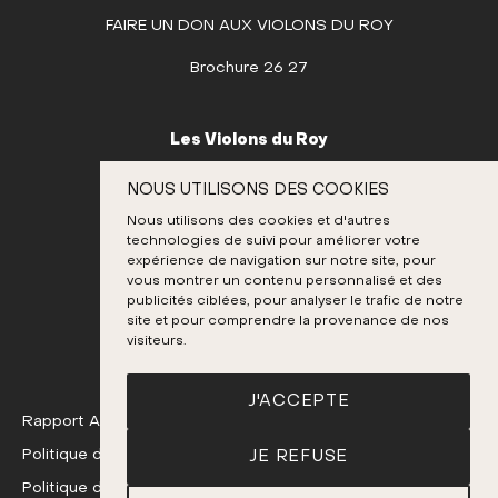
FAIRE UN DON AUX VIOLONS DU ROY
JUILLET
AOÛT
Brochure 26 27
SEPTEMBRE
OCTOBRE
Les Violons du Roy
NOVEMBRE
995, place D’Youville
NOUS UTILISONS DES COOKIES
Québec (Québec) G1R 3P1
DÉCEMBRE
Nous utilisons des cookies et d'autres
Canada
technologies de suivi pour améliorer votre
expérience de navigation sur notre site, pour
418 692-3026
vous montrer un contenu personnalisé et des
publicités ciblées, pour analyser le trafic de notre
site et pour comprendre la provenance de nos
Instagram
Twitter
Facebook
Youtube
visiteurs.
J'ACCEPTE
Rapport Annuel 24-25
Politique de confidentialité
JE REFUSE
Politique de remboursement et d'échange